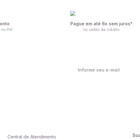
onto
Pague em até 6x sem juros*
 no PIX
no cartão de crédito
ique por dentro de nossas
ovidades em primeira mão!
Su
Central de Atendimento