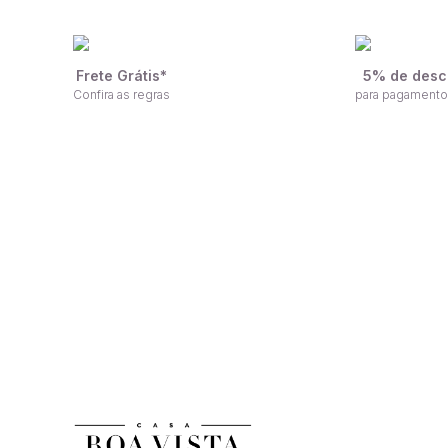
Frete Grátis*
5% de desc
Confira as regras
para pagamento
F
Receba nossas ofertas por e-mail
n