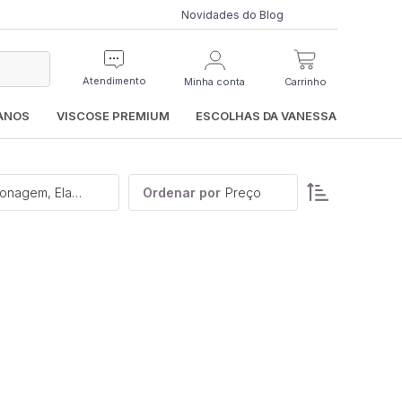
Novidades do Blog
Atendimento
Minha conta
Carrinho
IANOS
VISCOSE PREMIUM
ESCOLHAS DA VANESSA
Categoria, Preço, Padronagem, Elasticidade
Ordenar por
Preço