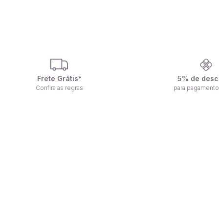
Frete Grátis*
5% de desc
Confira as regras
para pagamento
F
Receba nossas ofertas por e-mail
n