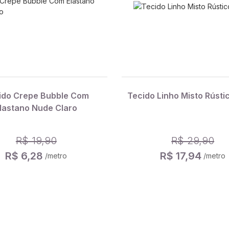
ido Crepe Bubble Com
Tecido Linho Misto Rústi
lastano Nude Claro
R$ 19,90
R$ 29,90
R$ 6,28
R$ 17,94
/metro
/metro