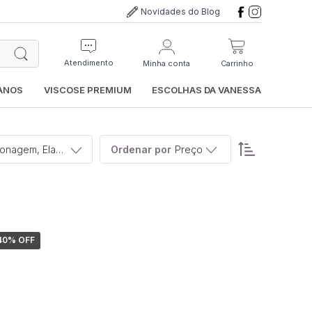
Novidades do Blog
Atendimento
Minha conta
Carrinho
IANOS
VISCOSE PREMIUM
ESCOLHAS DA VANESSA
Categoria, Preço, Padronagem, Elasticidade
Ordenar por
Preço
40
% OFF