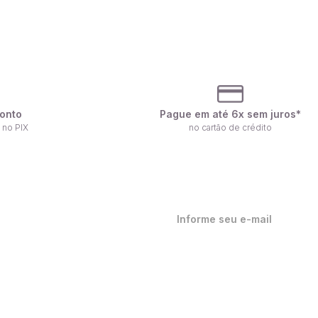
onto
Pague em até 6x sem juros*
 no PIX
no cartão de crédito
ique por dentro de nossas
ovidades em primeira mão!