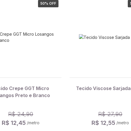
50
% OFF
ido Crepe GGT Micro
Tecido Viscose Sarjada
angos Preto e Branco
R$ 24,90
R$ 27,90
R$ 12,45
R$ 12,55
/metro
/metro