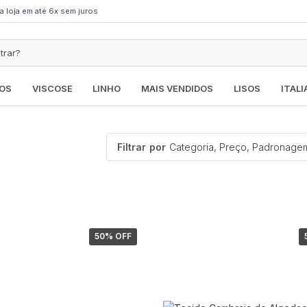
a loja em até 6x sem juros
OS
VISCOSE
LINHO
MAIS VENDIDOS
LISOS
ITAL
Filtrar
por
Categoria, Preço, Padronage
50
% OFF