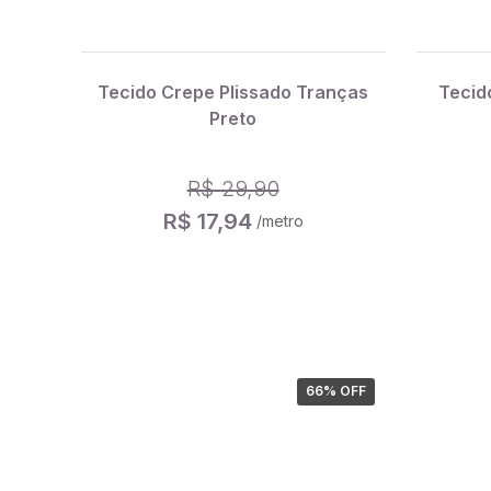
Tecido Crepe Plissado Tranças
Tecid
Preto
R$ 29,90
R$ 17,94
/metro
66
% OFF