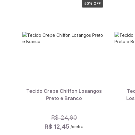
50
% OFF
Tecido Crepe Chiffon Losangos
Tec
Preto e Branco
Los
R$ 24,90
R$ 12,45
/metro