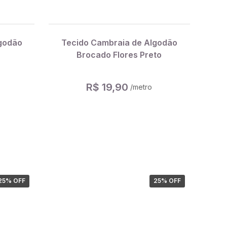
godão
Tecido Cambraia de Algodão
Brocado Flores Preto
R$ 19,90
/metro
25
% OFF
25
% OFF