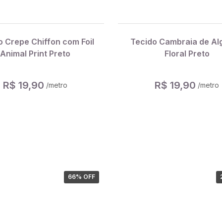
o Crepe Chiffon com Foil
Tecido Cambraia de Al
Animal Print Preto
Floral Preto
R$ 19,90
R$ 19,90
/metro
/metro
66
% OFF