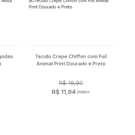
godao
Tecido Crepe Chiffon com Foil
o
Animal Print Dourado e Preto
R$ 19,90
R$ 11,94
/metro