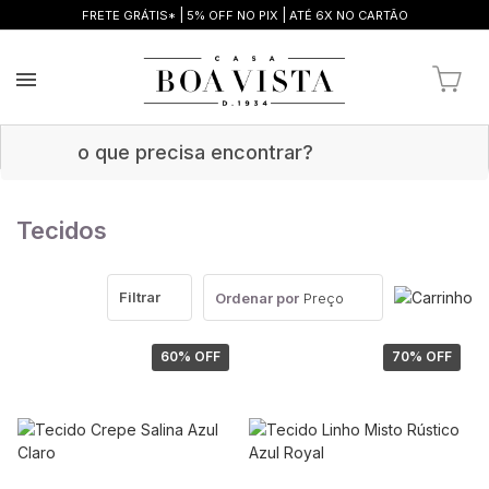
|
|
FRETE GRÁTIS*
5% OFF NO PIX
ATÉ 6X NO CARTÃO
Tecidos
Filtrar
Ordenar por
Preço
60
% OFF
70
% OFF