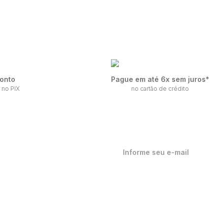
onto
Pague em até 6x sem juros*
 no PIX
no cartão de crédito
ique por dentro de nossas
ovidades em primeira mão!