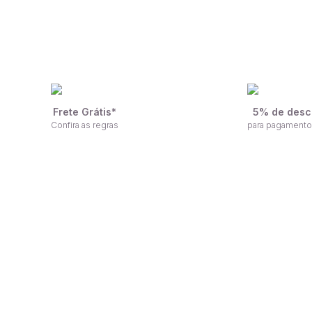
Frete Grátis*
5% de desc
Confira as regras
para pagamento
F
Receba nossas ofertas por e-mail
n