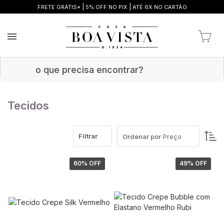
|
|
FRETE GRÁTIS*
5% OFF NO PIX
ATÉ 6X NO CARTÃO
Tecidos
Filtrar
Ordenar por
Preço
60
% OFF
49
% OFF