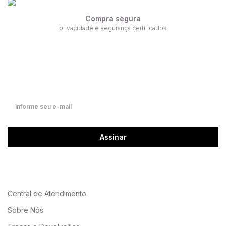
Compra segura
privacidade e segurança certificados
Receba nossas ofertas por e-mail
Fique por dentro de nossas novidades em primeira mão!
Assinar
Central de Atendimento
Sobre Nós