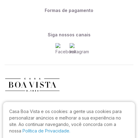
Formas de pagamento
Siga nossos canais
CASA BOA VISTA COMERCIO LTDA
Casa Boa Vista e os cookies:
a gente usa cookies para
CNPJ: 27.544.996/0001-52
personalizar anúncios e melhorar a sua experiência no
Rua João Sampaio da Silva, 144, Capoeiras
site. Ao continuar navegando, você concorda com a
CEP: 88090-820, Florianópolis - SC
nossa
Política de Privacidade.
Não realizamos atendimento neste endereço.