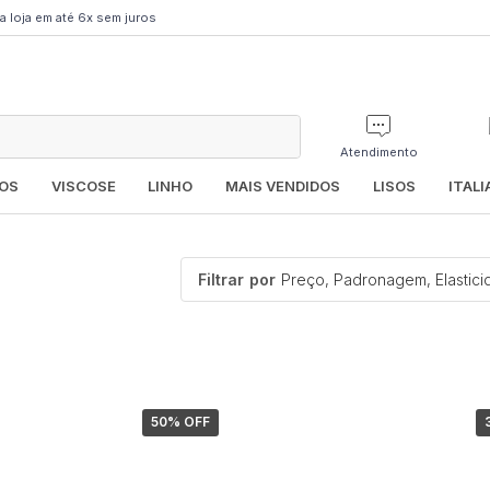
a loja em até 6x sem juros
Atendimento
OS
VISCOSE
LINHO
MAIS VENDIDOS
LISOS
ITAL
Filtrar
por
Preço, Padronagem, Elastic
50
% OFF