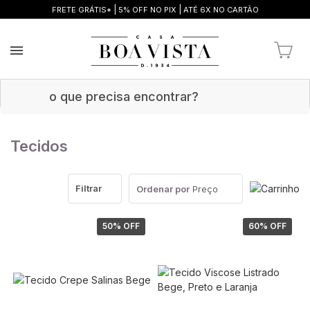
|
|
FRETE GRÁTIS*
5% OFF NO PIX
ATÉ 6X NO CARTÃO
Tecidos
Filtrar
Ordenar por
Preço
50
% OFF
60
% OFF