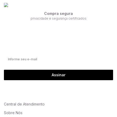
Compra segura
privacidade e segurança certificados
Receba nossas ofertas por e-mail
Fique por dentro de nossas novidades em primeira mão!
Assinar
Central de Atendimento
Sobre Nós