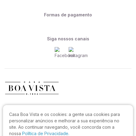
Formas de pagamento
Siga nossos canais
CASA BOA VISTA COMERCIO LTDA
Casa Boa Vista e os cookies:
a gente usa cookies para
CNPJ: 27.544.996/0001-52
personalizar anúncios e melhorar a sua experiência no
Rua João Sampaio da Silva, 144, Capoeiras
site. Ao continuar navegando, você concorda com a
CEP: 88090-820, Florianópolis - SC
nossa
Política de Privacidade.