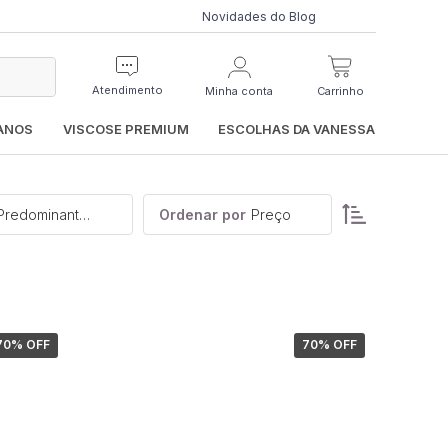
Novidades do Blog
Atendimento
Minha conta
Carrinho
IANOS
VISCOSE PREMIUM
ESCOLHAS DA VANESSA
Categoria, Preço, Cor Predominante, Elasticidade
Ordenar por
Preço
70
% OFF
70
% OFF