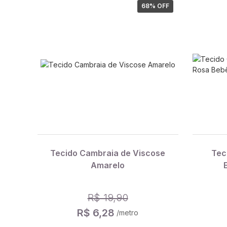
68
% OFF
Tecido Cambraia de Viscose
Tec
Amarelo
R$ 19,90
R$ 6,28
/metro