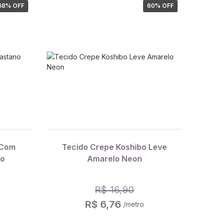
68
% OFF
60
% OFF
 Com
Tecido Crepe Koshibo Leve
ro
Amarelo Neon
R$ 16,90
R$ 6,76
/metro