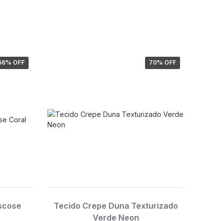
56
% OFF
70
% OFF
scose
Tecido Crepe Duna Texturizado
Verde Neon