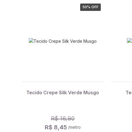
50
% OFF
Tecido Crepe Silk Verde Musgo
Te
R$ 16,90
R$ 8,45
/metro