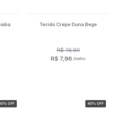
oiaba
Tecido Crepe Duna Bege
R$ 19,90
R$ 7,96
/metro
60
% OFF
60
% OFF